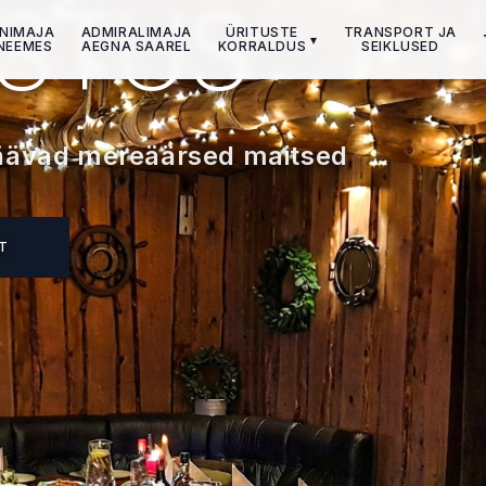
USTUS
NIMAJA
ADMIRALIMAJA
ÜRITUSTE
TRANSPORT JA
▾
NEEMES
AEGNA SAAREL
KORRALDUS
SEIKLUSED
jäävad mereäärsed maitsed
T