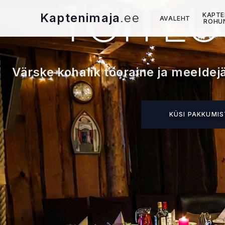
TOITL
Kaptenimaja
.ee
KAPTE
AVALEHT
ROHU
Värske kohalik tooraine ja meelde
KÜSI PAKKUMIS