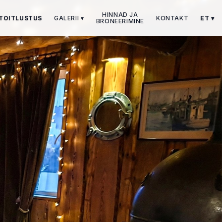
HINNAD JA
TOITLUSTUS
GALERII
▾
KONTAKT
ET
▾
BRONEERIMINE